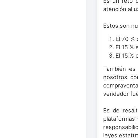
Es un reto 
atención al u
Estos son nue
El 70 %
El 15 % 
El 15 % 
También es 
nosotros con
compraventa
vendedor fue
Es de resalt
plataformas 
responsabili
leyes estatut