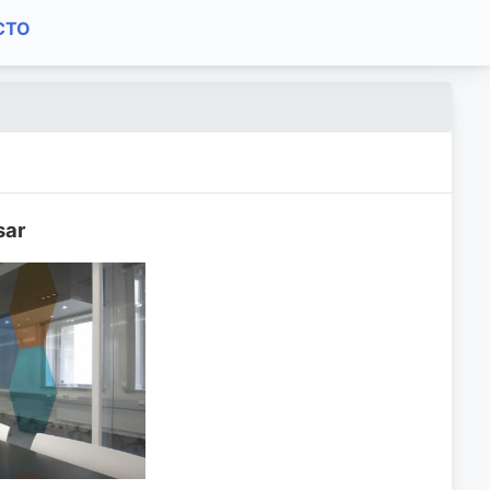
CTO
sar