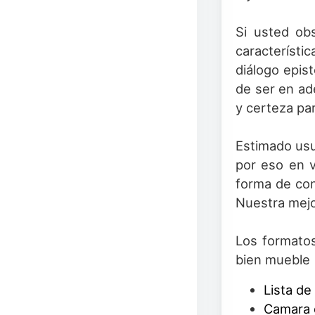
Si usted obs
característi
diálogo epist
de ser en ad
y certeza pa
Estimado usu
por eso en v
forma de con
Nuestra mejo
Los formatos
bien mueble 
Lista d
Camara 