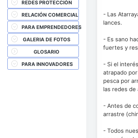
REDES PROTECCIÓN
- Las Atarra
RELACIÓN COMERCIAL
lances.
PARA EMPRENDEDORES
- Es sano ha
GALERIA DE FOTOS
fuertes y re
GLOSARIO
- Si el inter
PARA INNOVADORES
atrapado por 
pesca por ar
las redes de 
- Antes de c
arrastre (ch
- Todos nues