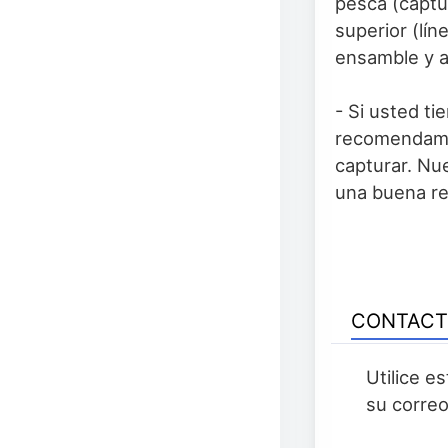
pesca (captu
superior (lín
ensamble y 
- Si usted t
recomendamos
capturar. Nu
una buena r
CONTAC
Utilice e
su correo