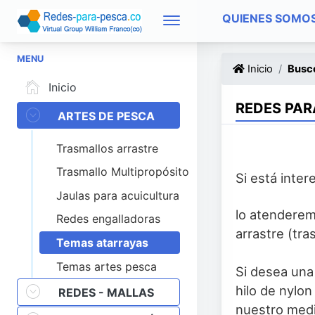
QUIENES SOMO
MENU
Inicio
Busco
Inicio
REDES PAR
ARTES DE PESCA
Trasmallos arrastre
Trasmallo Multipropósito
Si está inte
Jaulas para acuicultura
lo atenderem
Redes engalladoras
arrastre (tra
Temas atarrayas
Temas artes pesca
Si desea una
hilo de nylon
REDES - MALLAS
nuestro medi