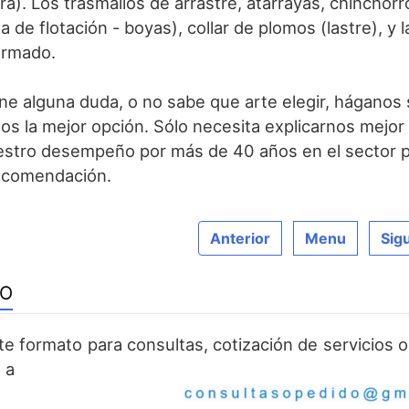
ra). Los trasmallos de arrastre, atarrayas, chinchor
ea de flotación - boyas), collar de plomos (lastre), y
armado.
iene alguna duda, o no sabe que arte elegir, háganos
 la mejor opción. Sólo necesita explicarnos mejor
estro desempeño por más de 40 años en el sector p
ecomendación.
Anterior
Menu
Sig
TO
ste formato para consultas, cotización de servicios
 a