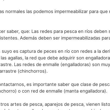
yas normales las podemos impermeabilizar para que 
cer saber, que: Las redes para pesca en ríos deben s
sistentes. Además deben ser impermeabilizadas para s
és suyo es captura de peces en río con redes a la der
las agallas, la red que debe adquirir son engallador
rastre. Las redes de enmalle (engalladoras) son muy
arrastre (chinchorros).
ontactarnos, es importante saber que clase de pesc
inchorro) o con red de enmalle (manta engalladora).
tros artes de pesca, aparejos de pesca, vienen list