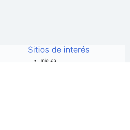
Sitios de interés
imiel.co
 :
La-papaya.co
com
Berenjena.co
 temas
Cartasymensajes.com
7841015
nco - NIT