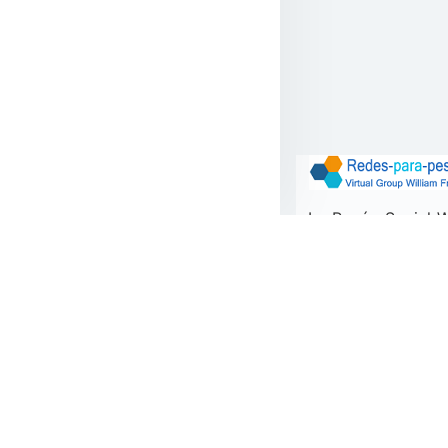
La Razón Social 
6889611-8 con ma
para-pesca.co - o
portafolio de pl
cloud computing -
brindar una atenc
al requerimie
apreciados usuari
de oficina ofr
respuesta del 70%