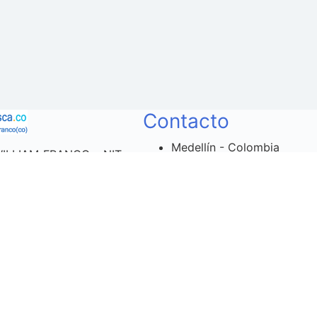
Contacto
Medellín - Colombia
WILLIAM FRANCO - NIT
Email
rca comercial Redes-
consultasopedido@gmail.
frece a sus clientes un
No disponible para
ataformas virtuales -
comerciales Tel. 604 
 móviles y fijas para
Admon.
ión pronta y eficiente
Razón Social: William Fra
ntos de nuestros
688961-8
os/clientes. En horas
ecemos un record de
 antes de 60 minutos.