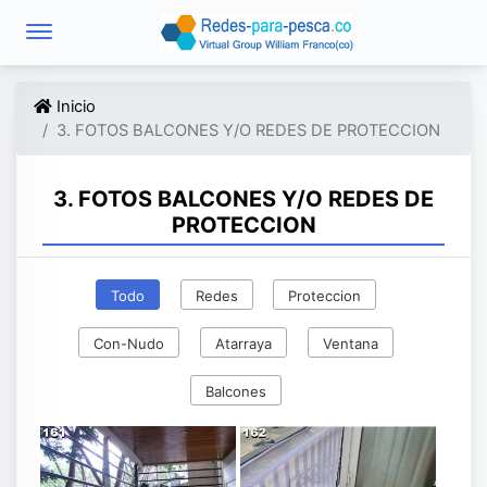
Inicio
3. FOTOS BALCONES Y/O REDES DE PROTECCION
3. FOTOS BALCONES Y/O REDES DE
PROTECCION
Todo
Redes
Proteccion
Con-Nudo
Atarraya
Ventana
Balcones